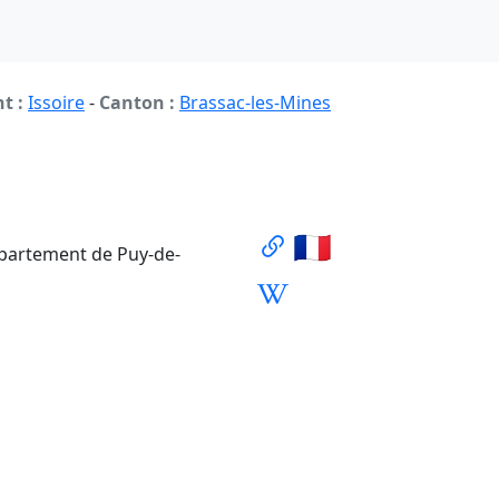
t :
Issoire
-
Canton :
Brassac-les-Mines
🇫🇷
épartement de Puy-de-