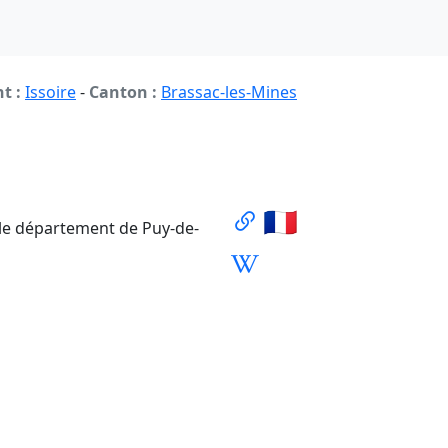
t :
Issoire
-
Canton :
Brassac-les-Mines
🇫🇷
le département de Puy-de-