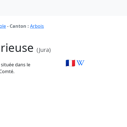
ole
-
Canton :
Arbois
urieuse
(Jura)
🇫🇷
située dans le
-Comté.