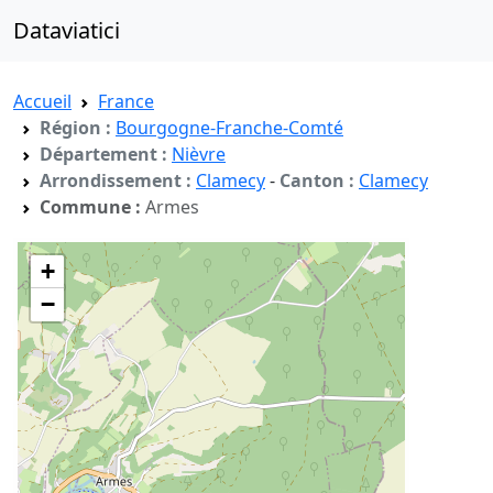
Dataviatici
Accueil
France
Région :
Bourgogne-Franche-Comté
Département :
Nièvre
Arrondissement :
Clamecy
-
Canton :
Clamecy
Commune :
Armes
+
−