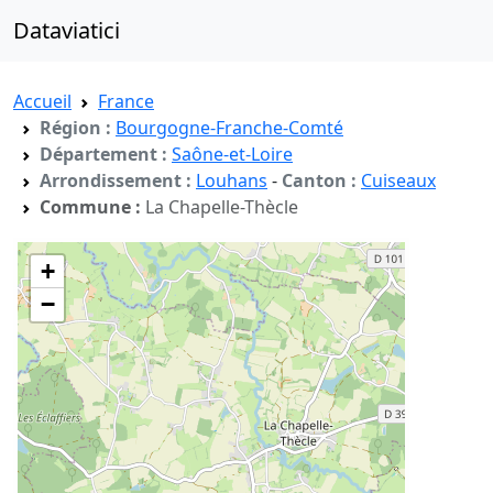
Dataviatici
Accueil
France
Région :
Bourgogne-Franche-Comté
Département :
Saône-et-Loire
Arrondissement :
Louhans
-
Canton :
Cuiseaux
Commune :
La Chapelle-Thècle
+
−