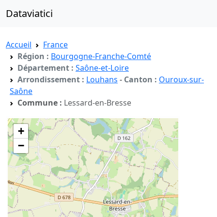
Dataviatici
Accueil
France
Région :
Bourgogne-Franche-Comté
Département :
Saône-et-Loire
Arrondissement :
Louhans
-
Canton :
Ouroux-sur-
Saône
Commune :
Lessard-en-Bresse
+
−