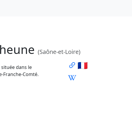
-Dheune
(Saône-et-Loire)
🇫🇷
située dans le
e-Franche-Comté.