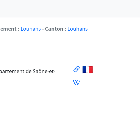
sement :
Louhans
-
Canton :
Louhans
🇫🇷
épartement de Saône-et-