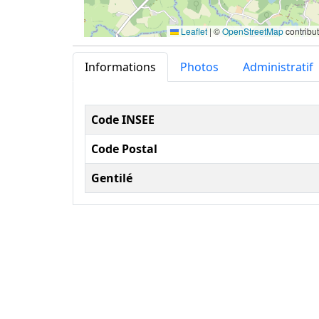
Leaflet
|
©
OpenStreetMap
contribu
Informations
Photos
Administratif
Informations administ
Code INSEE
Code Postal
Gentilé