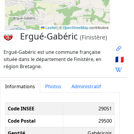
Leaflet
|
©
OpenStreetMap
contributors
Ergué-Gabéric
(Finistère)
Ergué-Gabéric est une commune française
🇫🇷
située dans le département de Finistère, en
région Bretagne.
Informations
Photos
Administratif
Informations administratives
Code INSEE
29051
Code Postal
29500
Gentilé
Gabéricois