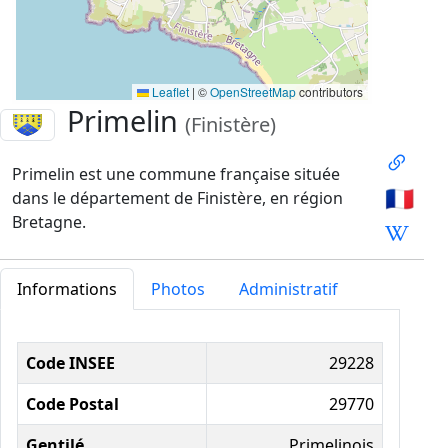
Leaflet
|
©
OpenStreetMap
contributors
Primelin
(Finistère)
Primelin est une commune française située
🇫🇷
dans le département de Finistère, en région
Bretagne.
Informations
Photos
Administratif
Informations administratives
Code INSEE
29228
Code Postal
29770
Gentilé
Primelinois