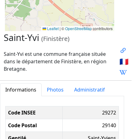
Leaflet
|
©
OpenStreetMap
contributors
Saint-Yvi
(Finistère)
Saint-Yvi est une commune française située
🇫🇷
dans le département de Finistère, en région
Bretagne.
Informations
Photos
Administratif
Informations administratives
Code INSEE
29272
Code Postal
29140
Gentilé
Saint-Yviens