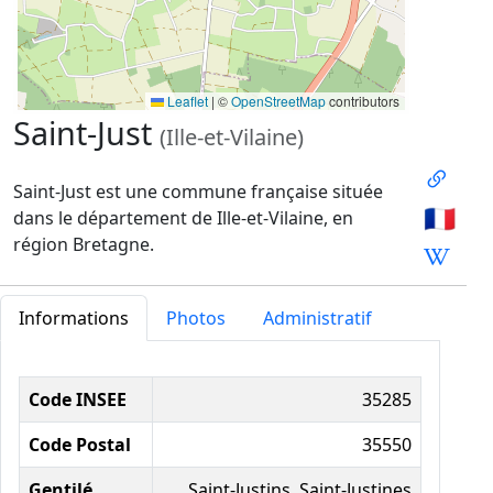
Leaflet
|
©
OpenStreetMap
contributors
Saint-Just
(Ille-et-Vilaine)
Saint-Just est une commune française située
🇫🇷
dans le département de Ille-et-Vilaine, en
région Bretagne.
Informations
Photos
Administratif
Informations administratives
Code INSEE
35285
Code Postal
35550
Gentilé
Saint-Justins, Saint-Justines