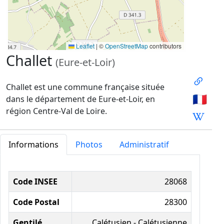
Leaflet
|
©
OpenStreetMap
contributors
Challet
(Eure-et-Loir)
Challet est une commune française située
🇫🇷
dans le département de Eure-et-Loir, en
région Centre-Val de Loire.
Informations
Photos
Administratif
Informations administratives
Code INSEE
28068
Code Postal
28300
Gentilé
Calétusien - Calétusienne