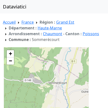
Dataviatici
Accueil
France
Région :
Grand Est
Département :
Haute-Marne
Arrondissement :
Chaumont
-
Canton :
Poissons
Commune :
Sommerécourt
+
−