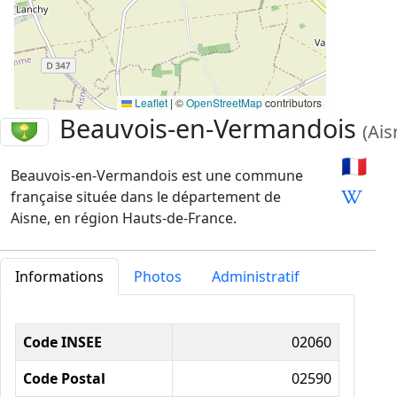
Leaflet
|
©
OpenStreetMap
contributors
Beauvois-en-Vermandois
(Ais
🇫🇷
Beauvois-en-Vermandois est une commune
française située dans le département de
Aisne, en région Hauts-de-France.
Informations
Photos
Administratif
Informations administratives
Code INSEE
02060
Code Postal
02590