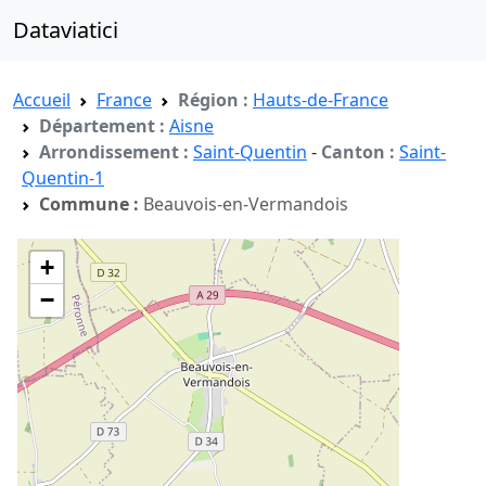
Dataviatici
Accueil
France
Région :
Hauts-de-France
Département :
Aisne
Arrondissement :
Saint-Quentin
-
Canton :
Saint-
Quentin-1
Commune :
Beauvois-en-Vermandois
+
−