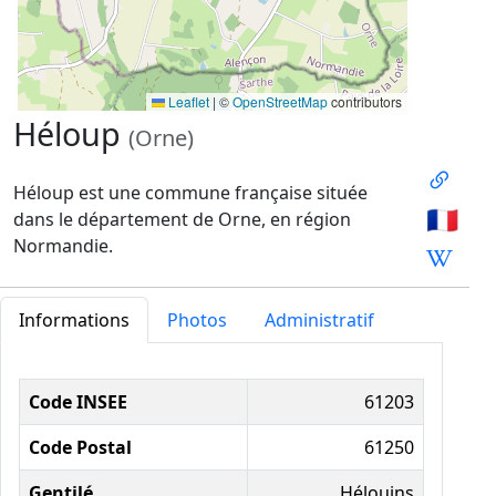
Leaflet
|
©
OpenStreetMap
contributors
Héloup
(Orne)
Héloup est une commune française située
🇫🇷
dans le département de Orne, en région
Normandie.
Informations
Photos
Administratif
Informations administratives
Code INSEE
61203
Code Postal
61250
Gentilé
Hélouins