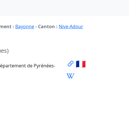
ment :
Bayonne
-
Canton :
Nive-Adour
ues)
🇫🇷
département de Pyrénées-