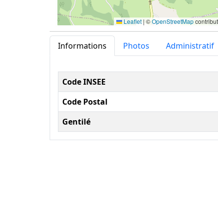
Leaflet
|
©
OpenStreetMap
contribu
Informations
Photos
Administratif
Informations administ
Code INSEE
Code Postal
Gentilé