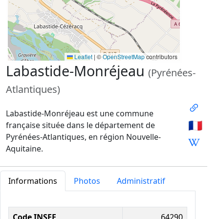
Leaflet
|
©
OpenStreetMap
contributors
Labastide-Monréjeau
(Pyrénées-
Atlantiques)
Labastide-Monréjeau est une commune
🇫🇷
française située dans le département de
Pyrénées-Atlantiques, en région Nouvelle-
Aquitaine.
Informations
Photos
Administratif
Informations administratives
Code INSEE
64290