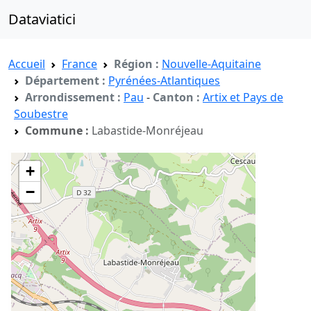
Dataviatici
Accueil
France
Région :
Nouvelle-Aquitaine
Département :
Pyrénées-Atlantiques
Arrondissement :
Pau
-
Canton :
Artix et Pays de
Soubestre
Commune :
Labastide-Monréjeau
+
−