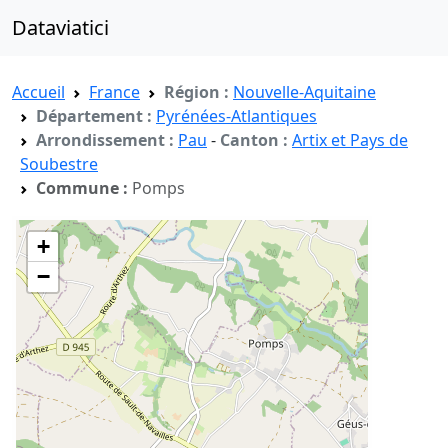
Dataviatici
Accueil
France
Région :
Nouvelle-Aquitaine
Département :
Pyrénées-Atlantiques
Arrondissement :
Pau
-
Canton :
Artix et Pays de
Soubestre
Commune :
Pomps
+
−