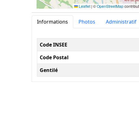
Leaflet
|
©
OpenStreetMap
contribu
Informations
Photos
Administratif
Informations administ
Code INSEE
Code Postal
Gentilé