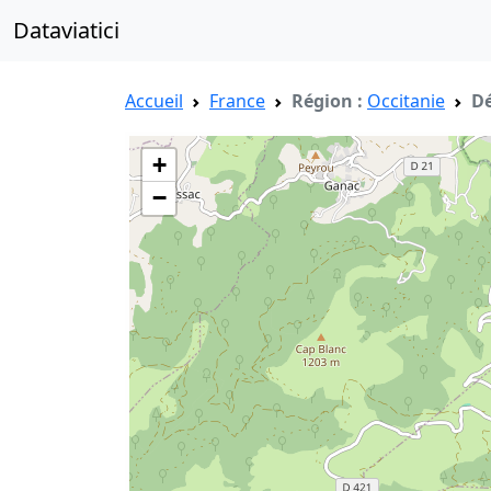
Dataviatici
Accueil
France
Région :
Occitanie
Dé
+
−