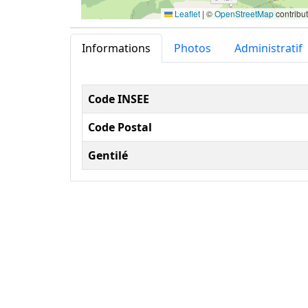
Leaflet
|
©
OpenStreetMap
contribu
Informations
Photos
Administratif
Informations administ
Code INSEE
Code Postal
Gentilé