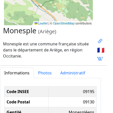
Leaflet
|
©
OpenStreetMap
contributors
Monesple
(Ariège)
Monesple est une commune française située
🇫🇷
dans le département de Ariège, en région
Occitanie.
Informations
Photos
Administratif
Informations administratives
Code INSEE
09195
Code Postal
09130
Gentilé
Monespléens