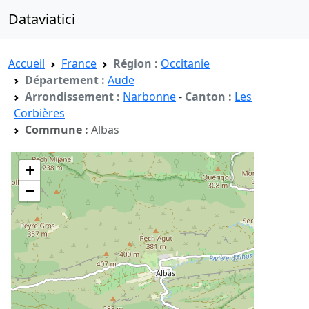
Dataviatici
Accueil
France
Région :
Occitanie
Département :
Aude
Arrondissement :
Narbonne
-
Canton :
Les
Corbières
Commune :
Albas
+
−