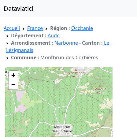
Dataviatici
Accueil
France
Région :
Occitanie
Département :
Aude
Arrondissement :
Narbonne
-
Canton :
Le
Lézignanais
Commune :
Montbrun-des-Corbières
+
−