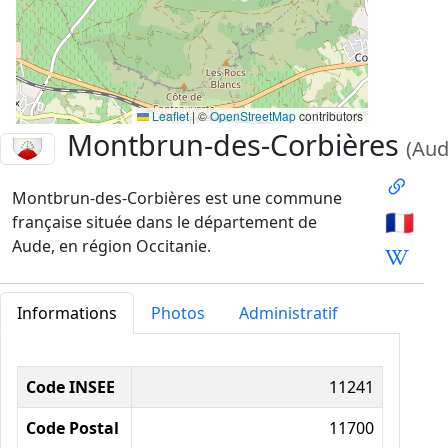
Leaflet
|
©
OpenStreetMap
contributors
Montbrun-des-Corbières
(Aud
Montbrun-des-Corbières est une commune
🇫🇷
française située dans le département de
Aude, en région Occitanie.
Informations
Photos
Administratif
Informations administratives
Code INSEE
11241
Code Postal
11700