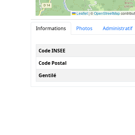
Leaflet
|
©
OpenStreetMap
contribu
Informations
Photos
Administratif
Informations administ
Code INSEE
Code Postal
Gentilé