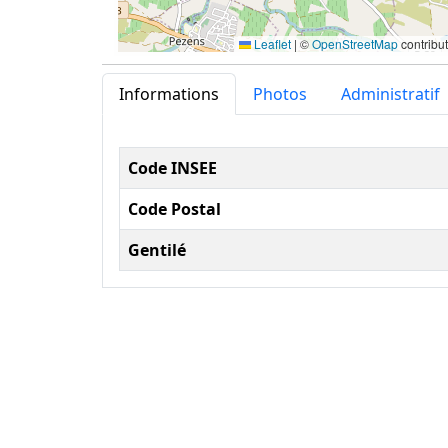
Leaflet
|
©
OpenStreetMap
contribu
Informations
Photos
Administratif
Informations administ
Code INSEE
Code Postal
Gentilé