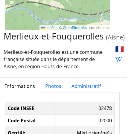
Leaflet
|
©
OpenStreetMap
contributors
Merlieux-et-Fouquerolles
(Aisne)
🇫🇷
Merlieux-et-Fouquerolles est une commune
française située dans le département de
Aisne, en région Hauts-de-France.
Informations
Photos
Administratif
Informations administratives
Code INSEE
02478
Code Postal
02000
Gentilé
Mérilocien(ne)s