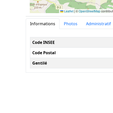
Leaflet
|
©
OpenStreetMap
contribu
Informations
Photos
Administratif
Informations administ
Code INSEE
Code Postal
Gentilé