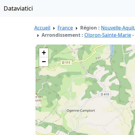
Dataviatici
Accueil
France
Région :
Nouvelle-Aquit
Arrondissement :
Oloron-Sainte-Marie
-
+
−